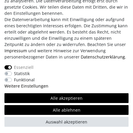
zu analysieren. Die Datenverarbeitung erfolgt erst durch
gesetzte Cookies. Wir teilen diese Daten mit Dritten, die wir in
den Einstellungen benennen.
Die Datenverarbeitung kann mit Einwilligung oder aufgrund
eines berechtigten Interesses erfolgen. Die Zustimmung kann
erteilt oder abgelehnt werden. Es besteht das Recht, nicht
einzuwilligen und die Einwilligung zu einem späteren
Zeitpunkt zu ändern oder zu widerrufen. Beachten Sie unser
Impressum
und weitere Hinweise zur Verwendung
Impressum
AGB
Daten­schutz­erklärung
personenbezogener Daten in unserer
Daten­schutz­erklärung
.
Essenziell
Statistik
Retouren/Reklamationen
Erklärung zur Barrierefreiheit
Funktional
Weitere Einstellungen
Kontakt
Team
Alle akzeptieren
© Copyright 2026 | Alle Rechte vorbehalten.
Alle ablehnen
Auswahl akzeptieren