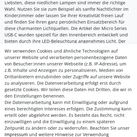
Liebsten, diese niedlichen Lampen sind immer die richtige
Wahl. Nutzen Sie sie zum Beispiel als sanfte Nachtlichter im
Kinderzimmer oder lassen Sie Ihrer Kreativität freien Lauf
und finden Sie Ihren ganz persönlichen Einsatzbereich für
diese charmanten Lichtquellen. Die Artikel der Micro Series
USB-C wurden speziell für den Innenbereich entwickelt und
bieten durch ihre LED-Beleuchtung angenehmes Licht. Der
eingebaute Akku kann innerhalb von nur 15 Minuten über
Wir verwenden Cookies und ähnliche Technologien auf
das im Lieferumfang enthaltene USB-C-Kabel vollständig
unserer Website und verarbeiten personenbezogene Daten
aufgeladen werden  und nach der Aufladung strahlen die
von Besucher:innen unserer Webseite (z.B. IP-Adresse), um
kleinen Leuchten bis zu fünf Stunden lang.
z.B. Inhalte und Anzeigen zu personalisieren, Medien von
Drittanbietern einzubinden oder Zugriffe auf unsere Website
Verleihen Sie Ihrem Zuhause einen besonderen Touch mit
zu analysieren. Die Datenverarbeitung erfolgt erst durch
den Shining Dala Horse Micros  vielseitig einsetzbar und
gesetzte Cookies. Wir teilen diese Daten mit Dritten, die wir in
immer ein schönes Highlight!
den Einstellungen benennen.
Die Datenverarbeitung kann mit Einwilligung oder aufgrund
eines berechtigten Interesses erfolgen. Die Zustimmung kann
erteilt oder abgelehnt werden. Es besteht das Recht, nicht
einzuwilligen und die Einwilligung zu einem späteren
Zeitpunkt zu ändern oder zu widerrufen. Beachten Sie unser
Impressum
und weitere Hinweise zur Verwendung