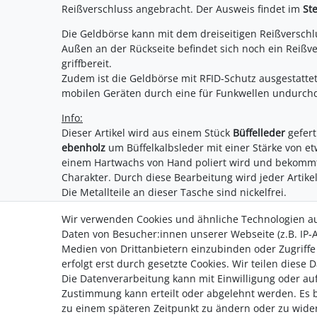
Reißverschluss angebracht. Der Ausweis findet im
St
Die Geldbörse kann mit dem dreiseitigen Reißverschl
Außen an der Rückseite befindet sich noch ein Reißve
griffbereit.
Zudem ist die Geldbörse mit RFID-Schutz ausgestattet
mobilen Geräten durch eine für Funkwellen undurchd
Info:
Dieser Artikel wird aus einem Stück
Büffelleder
gefert
ebenholz
um Büffelkalbsleder mit einer Stärke von e
einem Hartwachs von Hand poliert wird und bekomm
Charakter. Durch diese Bearbeitung wird jeder Artike
Die Metallteile an dieser Tasche sind nickelfrei.
Wir verwenden Cookies und ähnliche Technologien a
Daten von Besucher:innen unserer Webseite (z.B. IP-A
Medien von Drittanbietern einzubinden oder Zugriffe
erfolgt erst durch gesetzte Cookies. Wir teilen diese 
Die Datenverarbeitung kann mit Einwilligung oder auf
Impressum
AGB
Daten­sc
Zustimmung kann erteilt oder abgelehnt werden. Es be
zu einem späteren Zeitpunkt zu ändern oder zu wide