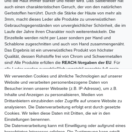
und die Haut immer stärker und heller wird. Das Sattlerleder hat
auch einen charakteristischen Geruch, der von den natürlichen
Gerbstoffen herrührt. Durch die Stärke der Häute von mehr als
3mm, macht dieses Leder alle Produkte zu unverwüstlichen
Gebrauchsgegenständen von unvergleichlicher Schönheit, die im
Laufe der Jahre ihren Charakter noch weiterentwickeln. Die
Einzelteile werden nicht per Laser sondern per Hand und
Schablone zugeschnitten und auch von Hand zusammengenäht.
Das Ergebnis ist ein unverwüstliches Produkt von höchster
Qualität, dessen Rohstoffe frei von Chrom und Schwermetallen
sind! Alle Produkte erfüllen die
REACH-Vorgaben der EU
. Für
alle Leder werden ausschließlich vegetabil gegerbte full-grain
Leder verwendet d.h. alle Artikel werden aus einer ganzen Haut
Wir verwenden Cookies und ähnliche Technologien auf unserer
gefertigt. Diese schweren Sattlerleder entfalten ihren ganz
Website und verarbeiten personenbezogene Daten von
eigenen Charakter und durch die einzigartige Patina wird mit den
Besucher:innen unserer Webseite (z.B. IP-Adresse), um z.B.
Jahren jede Tasche zu einem geliebten Unikat.
Inhalte und Anzeigen zu personalisieren, Medien von
Drittanbietern einzubinden oder Zugriffe auf unsere Website zu
Der soziale Aspekt:
Alle Produktions-Partner sind nach
Social
analysieren. Die Datenverarbeitung erfolgt erst durch gesetzte
Accountability SA 8000
zertifiziert, einem der strengsten,
Cookies. Wir teilen diese Daten mit Dritten, die wir in den
weltweiten Standards für soziale Verantwortung am Arbeitsplatz.
Einstellungen benennen.
Die Datenverarbeitung kann mit Einwilligung oder aufgrund eines
berechtigten Interesses erfolgen. Die Zustimmung kann erteilt