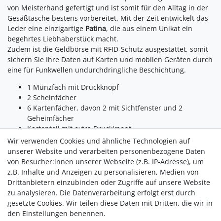
von Meisterhand gefertigt und ist somit für den Alltag in der
Gesäßtasche bestens vorbereitet. Mit der Zeit entwickelt das
Leder eine einzigartige
Patina
, die aus einem Unikat ein
begehrtes Liebhaberstück macht.
Zudem ist die Geldbörse mit RFID-Schutz ausgestattet, somit
sichern Sie Ihre Daten auf Karten und mobilen Geräten durch
eine für Funkwellen undurchdringliche Beschichtung.
1 Münzfach mit Druckknopf
2 Scheinfächer
6 Kartenfächer, davon 2 mit Sichtfenster und 2
Geheimfächer
Kartenteil mit extra Druckknopf
Wir verwenden Cookies und ähnliche Technologien auf
Info:
unserer Website und verarbeiten personenbezogene Daten
Bei der Farbe benholz um Büffelkalbsleder mit einer Stärke
von Besucher:innen unserer Webseite (z.B. IP-Adresse), um
von etwa 1,8 mm, das an seiner Oberfläche mit einem
z.B. Inhalte und Anzeigen zu personalisieren, Medien von
Hartwachs von Hand poliert wird und bekommt dadurch
Drittanbietern einzubinden oder Zugriffe auf unsere Website
seinen unverwechselbaren Charakter. Durch diese
zu analysieren. Die Datenverarbeitung erfolgt erst durch
Bearbeitung wird jeder Artikel zu einem Unikat.
gesetzte Cookies. Wir teilen diese Daten mit Dritten, die wir in
Die Metallteile an dieser Tasche sind nickelfrei.
den Einstellungen benennen.