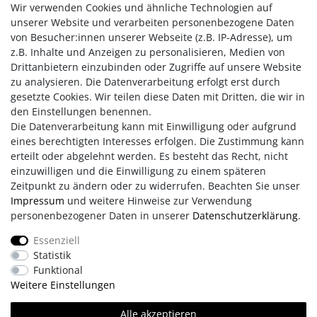
Beschreibung
Wir verwenden Cookies und ähnliche Technologien auf
unserer Website und verarbeiten personenbezogene Daten
von Besucher:innen unserer Webseite (z.B. IP-Adresse), um
Technische Daten
z.B. Inhalte und Anzeigen zu personalisieren, Medien von
Drittanbietern einzubinden oder Zugriffe auf unsere Website
zu analysieren. Die Datenverarbeitung erfolgt erst durch
Dieses wunderschöne, elegante Elementarmband ist aus dem
gesetzte Cookies. Wir teilen diese Daten mit Dritten, die wir in
Holz eines Weinfasses
und
silberfarbigem Edelstahl
gefertigt.
den Einstellungen benennen.
Die Datenverarbeitung kann mit Einwilligung oder aufgrund
eines berechtigten Interesses erfolgen. Die Zustimmung kann
erteilt oder abgelehnt werden. Es besteht das Recht, nicht
einzuwilligen und die Einwilligung zu einem späteren
Zeitpunkt zu ändern oder zu widerrufen. Beachten Sie unser
Impressum
und weitere Hinweise zur Verwendung
personenbezogener Daten in unserer
Daten­schutz­erklärung
.
Impressum
AGB
Daten­schutz­erklärung
Essenziell
Statistik
Retouren/Reklamationen
Erklärung zur Barrierefreiheit
Funktional
Weitere Einstellungen
Kontakt
Team
Alle akzeptieren