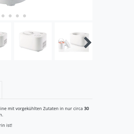
ne mit vorgekühlten Zutaten in nur circa
30
n.
n ist!