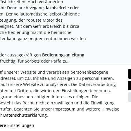
Köstlichkeiten. Auch veränderten
cht: Denn auch
vegane, lakotsefreie oder
en. Der vollautomatische, selbstkühlende
rzeugung, der robuste Motor des
eignet. Mit dem Gefrierbereich bis circa
fache Bedienung macht die heimische
hälter kann ganz bequem entnommen werden -
 der aussagekräftigen
Bedienungsanleitung
fruchtig, für Sorbets oder Parfaits...
uf unserer Website und verarbeiten personenbezogene
dresse), um z.B. Inhalte und Anzeigen zu personalisieren,
 auf unsere Website zu analysieren. Die Datenverarbeitung
Daten mit Dritten, die wir in den Einstellungen benennen.
grund eines berechtigten Interesses erfolgen. Die
hutz­erklärung
Retouren/Reklamationen
Erklärung zur Barrie
steht das Recht, nicht einzuwilligen und die Einwilligung
rrufen. Beachten Sie unser
Impressum
und weitere Hinweise
er
Daten­schutz­erklärung
.
© Copyright 2026 | Alle Rechte vorbehalten.
ere Einstellungen