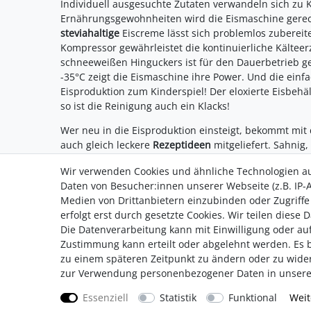
Individuell ausgesuchte Zutaten verwandeln sich zu 
Ernährungsgewohnheiten wird die Eismaschine gere
steviahaltige
Eiscreme lässt sich problemlos zubereit
Kompressor gewährleistet die kontinuierliche Kältee
schneeweißen Hinguckers ist für den Dauerbetrieb ge
-35°C zeigt die Eismaschine ihre Power. Und die ein
Eisproduktion zum Kinderspiel! Der eloxierte Eisbe
so ist die Reinigung auch ein Klacks!
Wer neu in die Eisproduktion einsteigt, bekommt mit
auch gleich leckere
Rezeptideen
mitgeliefert. Sahnig, 
Wir verwenden Cookies und ähnliche Technologien a
Daten von Besucher:innen unserer Webseite (z.B. IP-A
Medien von Drittanbietern einzubinden oder Zugriffe
erfolgt erst durch gesetzte Cookies. Wir teilen diese 
Die Datenverarbeitung kann mit Einwilligung oder auf
Impressum
AGB
Daten­sc
Zustimmung kann erteilt oder abgelehnt werden. Es be
zu einem späteren Zeitpunkt zu ändern oder zu wide
zur Verwendung personenbezogener Daten in unser
Essenziell
Statistik
Funktional
Weit