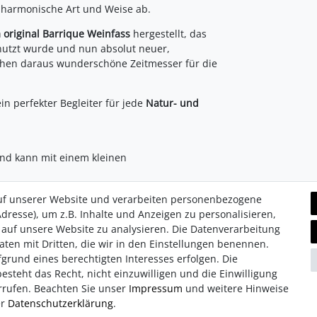
f harmonische Art und Weise ab.
 original Barrique Weinfass
hergestellt, das
enutzt wurde und nun absolut neuer,
ehen daraus wunderschöne Zeitmesser für die
in perfekter Begleiter für jede
Natur- und
und kann mit einem kleinen
uf unserer Website und verarbeiten personenbezogene
dresse), um z.B. Inhalte und Anzeigen zu personalisieren,
 auf unsere Website zu analysieren. Die Datenverarbeitung
Daten mit Dritten, die wir in den Einstellungen benennen.
grund eines berechtigten Interesses erfolgen. Die
hutz­erklärung
Retouren/Reklamationen
Erklärung zur Barrie
steht das Recht, nicht einzuwilligen und die Einwilligung
rrufen. Beachten Sie unser
Impressum
und weitere Hinweise
er
Daten­schutz­erklärung
.