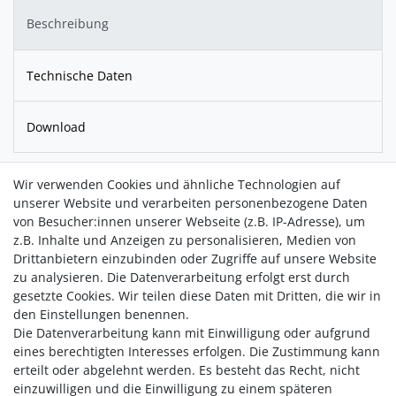
Beschreibung
Technische Daten
Download
M.C. Escher
wurde insbesondere durch seine Darstellungen
Wir verwenden Cookies und ähnliche Technologien auf
paradoxer Formen
und
optischer Täuschungen
.
unserer Website und verarbeiten personenbezogene Daten
von Besucher:innen unserer Webseite (z.B. IP-Adresse), um
z.B. Inhalte und Anzeigen zu personalisieren, Medien von
Diese außergewöhnlichen Schmuckstücke sind eine
Drittanbietern einzubinden oder Zugriffe auf unsere Website
Hommage an Escher und verbinden Schlichtheit mit der
zu analysieren. Die Datenverarbeitung erfolgt erst durch
Interpretation von
Unendlichkeit, Reflexion, Symmetrie
und
gesetzte Cookies. Wir teilen diese Daten mit Dritten, die wir in
Perspektive
und ziehen alle Blicke auf sich.
den Einstellungen benennen.
Die Datenverarbeitung kann mit Einwilligung oder aufgrund
eines berechtigten Interesses erfolgen. Die Zustimmung kann
erteilt oder abgelehnt werden. Es besteht das Recht, nicht
einzuwilligen und die Einwilligung zu einem späteren