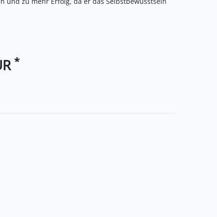
ten und zu mehr Erfolg, da er das Selbstbewusstsein
*
UR