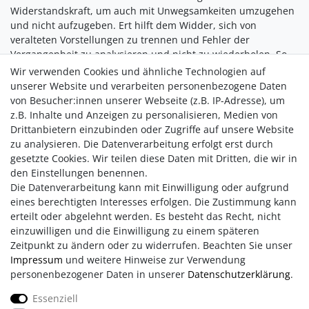
Widerstandskraft, um auch mit Unwegsamkeiten umzugehen
und nicht aufzugeben. Ert hilft dem Widder, sich von
veralteten Vorstellungen zu trennen und Fehler der
Vergangenheit zu analysieren und nicht zu wiederholen. So
gibt er den im Widder heranreifenden Plänen und den
Wir verwenden Cookies und ähnliche Technologien auf
Dingen, für die er sich begeistert eine stringente Richtung
unserer Website und verarbeiten personenbezogene Daten
und hilft ihm dabei, sich besser in die Menschen in seinem
von Besucher:innen unserer Webseite (z.B. IP-Adresse), um
Umfeld und ihre Sicht auf die Dinge hineinzuversetzen und
z.B. Inhalte und Anzeigen zu personalisieren, Medien von
sie nicht vor den Kopf zu stoßen oder mit seiner Begeisterung
Drittanbietern einzubinden oder Zugriffe auf unsere Website
zu überrollen.
zu analysieren. Die Datenverarbeitung erfolgt erst durch
gesetzte Cookies. Wir teilen diese Daten mit Dritten, die wir in
den Einstellungen benennen.
Die Datenverarbeitung kann mit Einwilligung oder aufgrund
eines berechtigten Interesses erfolgen. Die Zustimmung kann
erteilt oder abgelehnt werden. Es besteht das Recht, nicht
einzuwilligen und die Einwilligung zu einem späteren
Zeitpunkt zu ändern oder zu widerrufen. Beachten Sie unser
Impressum
und weitere Hinweise zur Verwendung
personenbezogener Daten in unserer
Daten­schutz­erklärung
.
Impressum
AGB
Daten­schutz­erklärung
Essenziell