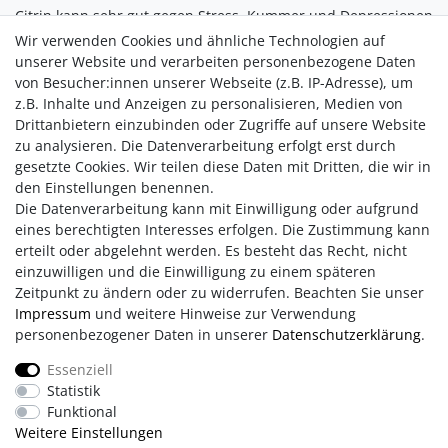
Citrin kann sehr gut gegen Stress, Kummer und Depressionen
helfen. Er schenkt neue Lebensfreude, heitert die Stimmung
Wir verwenden Cookies und ähnliche Technologien auf
auf und stärkt das Selbstvertrauen sowie die eigene
unserer Website und verarbeiten personenbezogene Daten
Individualität. Er beschert Klarheit im Leben, weckt Neugierde
von Besucher:innen unserer Webseite (z.B. IP-Adresse), um
auf Neues und kann dabei helfen, Erfahrungen oder
z.B. Inhalte und Anzeigen zu personalisieren, Medien von
Enttäuschungen besser zu verarbeiten. Der Citrin steigert
Drittanbietern einzubinden oder Zugriffe auf unsere Website
aber auch die Entschlossenheit und stärkt die Ausdruckskraft.
zu analysieren. Die Datenverarbeitung erfolgt erst durch
gesetzte Cookies. Wir teilen diese Daten mit Dritten, die wir in
den Einstellungen benennen.
Die Datenverarbeitung kann mit Einwilligung oder aufgrund
eines berechtigten Interesses erfolgen. Die Zustimmung kann
erteilt oder abgelehnt werden. Es besteht das Recht, nicht
einzuwilligen und die Einwilligung zu einem späteren
Zeitpunkt zu ändern oder zu widerrufen. Beachten Sie unser
Impressum
und weitere Hinweise zur Verwendung
personenbezogener Daten in unserer
Daten­schutz­erklärung
.
Impressum
AGB
Daten­schutz­erklärung
Essenziell
Statistik
Retouren/Reklamationen
Erklärung zur Barrierefreiheit
Funktional
Weitere Einstellungen