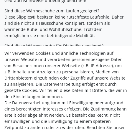
Gebrauchshinweise unbedingt beachten!
Sind diese Wärmeschuhe zum Laufen geeignet?
Diese Slippies® besitzen keine rutschfeste Laufsohle. Daher
sind sie nicht als Hausschuhe konzipiert, sondern als
wärmende Ruhe- und Wohlfühlschuhe. Trotzdem
ermöglichen sie eine befriedigende Mobilität.
Sind diese Wärmeschuhe für Diabetiker geeignet?
Diese Slippies® sollten von Diabetikern - im Falle einer
Wir verwenden Cookies und ähnliche Technologien auf
verminderten Wärmewahrnehmung in den Füßen - nur
unserer Website und verarbeiten personenbezogene Daten
benutzt werden, wenn die Temperatur vor der Benutzung
von Besucher:innen unserer Webseite (z.B. IP-Adresse), um
sorgfältig kontrolliert wurde.
z.B. Inhalte und Anzeigen zu personalisieren, Medien von
Drittanbietern einzubinden oder Zugriffe auf unsere Website
Hinweis:
zu analysieren. Die Datenverarbeitung erfolgt erst durch
Die Slippies® fallen von der Größe tendenziell etwas kleiner
gesetzte Cookies. Wir teilen diese Daten mit Dritten, die wir in
aus.
den Einstellungen benennen.
Die Datenverarbeitung kann mit Einwilligung oder aufgrund
eines berechtigten Interesses erfolgen. Die Zustimmung kann
erteilt oder abgelehnt werden. Es besteht das Recht, nicht
einzuwilligen und die Einwilligung zu einem späteren
Zeitpunkt zu ändern oder zu widerrufen. Beachten Sie unser