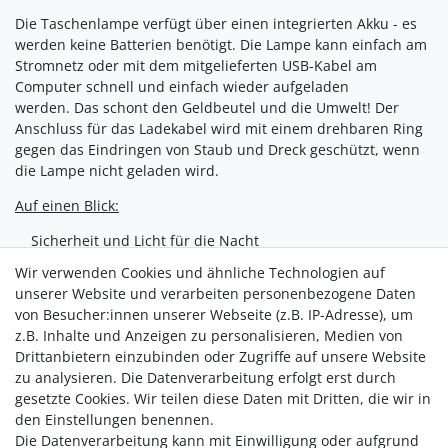
Die Taschenlampe verfügt über einen integrierten Akku - es
werden keine Batterien benötigt. Die Lampe kann einfach am
Stromnetz oder mit dem mitgelieferten USB-Kabel am
Computer schnell und einfach wieder aufgeladen
werden. Das schont den Geldbeutel und die Umwelt! Der
Anschluss für das Ladekabel wird mit einem drehbaren Ring
gegen das Eindringen von Staub und Dreck geschützt, wenn
die Lampe nicht geladen wird.
Auf einen Blick:
 Sicherheit und Licht für die Nacht
 besonders kompakte LED-Taschenlampe mit integriertem
Wir verwenden Cookies und ähnliche Technologien auf
Alarmgerät
unserer Website und verarbeiten personenbezogene Daten
 leuchtstarke und energiesparende LED-Lampe mit 300lm
von Besucher:innen unserer Webseite (z.B. IP-Adresse), um
 integriertes Alarmgerät erzeugt einen ca. 120dB lauten
z.B. Inhalte und Anzeigen zu personalisieren, Medien von
Alarmton
Drittanbietern einzubinden oder Zugriffe auf unsere Website
 ideal für Spaziergänge oder den Heimweg im Dunkeln
zu analysieren. Die Datenverarbeitung erfolgt erst durch
 integrierter Akku, es werden keine Batterien benötigt
gesetzte Cookies. Wir teilen diese Daten mit Dritten, die wir in
 robust & langlebig
den Einstellungen benennen.
Die Datenverarbeitung kann mit Einwilligung oder aufgrund