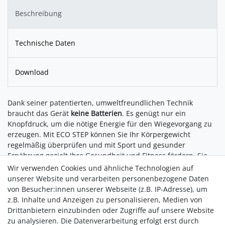
Beschreibung
Technische Daten
Download
Dank seiner patentierten, umweltfreundlichen Technik
braucht das Gerät
keine Batterien
. Es genügt nur ein
Knopfdruck, um die nötige Energie für den Wiegevorgang zu
erzeugen. Mit ECO STEP können Sie Ihr Körpergewicht
regelmäßig überprüfen und mit Sport und gesunder
Ernährung gezielt Ihre Gesundheit und Fitness fördern. Sie
verfügt über modernste Wiegetechnik für besonders präzise
Wir verwenden Cookies und ähnliche Technologien auf
Ergebnisse mit einem
Messbereich bis 150 kg
.
unserer Website und verarbeiten personenbezogene Daten
von Besucher:innen unserer Webseite (z.B. IP-Adresse), um
Patentierte umweltfreundliche Technik:
Nur ein Knopfdruck
z.B. Inhalte und Anzeigen zu personalisieren, Medien von
erzeugt die Energie für den Wiegevorgang
Drittanbietern einzubinden oder Zugriffe auf unsere Website
Benötigt keine Batterien
zu analysieren. Die Datenverarbeitung erfolgt erst durch