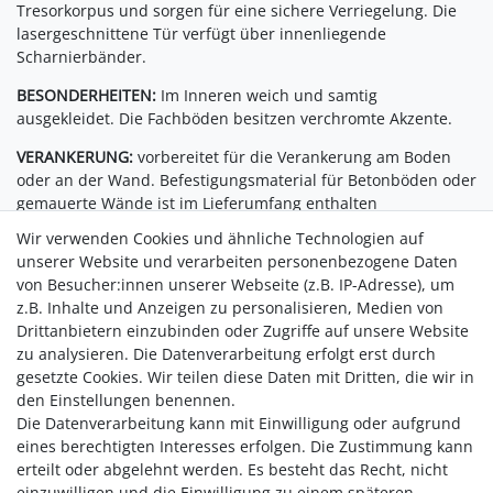
Tresorkorpus und sorgen für eine sichere Verriegelung. Die
lasergeschnittene Tür verfügt über innenliegende
Scharnierbänder.
BESONDERHEITEN:
Im Inneren weich und samtig
ausgekleidet. Die Fachböden besitzen verchromte Akzente.
VERANKERUNG:
vorbereitet für die Verankerung am Boden
oder an der Wand. Befestigungsmaterial für Betonböden oder
gemauerte Wände ist im Lieferumfang enthalten
Wir verwenden Cookies und ähnliche Technologien auf
FARBE:
beschichtet mit hochfester, kratzfester Farbe, Blau
unserer Website und verarbeiten personenbezogene Daten
DSGVO:
Schützen Sie sensible Firmenunterlagen gem.
von Besucher:innen unserer Webseite (z.B. IP-Adresse), um
Datenschutzgrundverordnung sowohl im Büro als auch im
z.B. Inhalte und Anzeigen zu personalisieren, Medien von
Homeoffice.
Drittanbietern einzubinden oder Zugriffe auf unsere Website
zu analysieren. Die Datenverarbeitung erfolgt erst durch
*Versicherungswerte können lokal variieren. Bitte fragen Sie
gesetzte Cookies. Wir teilen diese Daten mit Dritten, die wir in
Ihren Versicherer.
den Einstellungen benennen.
Die Datenverarbeitung kann mit Einwilligung oder aufgrund
eines berechtigten Interesses erfolgen. Die Zustimmung kann
erteilt oder abgelehnt werden. Es besteht das Recht, nicht
einzuwilligen und die Einwilligung zu einem späteren