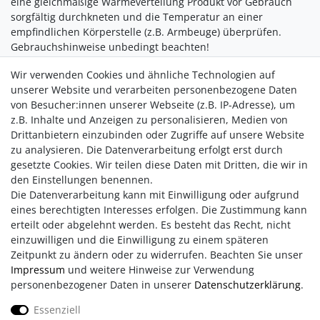
eine gleichmäßige Wärmeverteilung Produkt vor Gebrauch
sorgfältig durchkneten und die Temperatur an einer
empfindlichen Körperstelle (z.B. Armbeuge) überprüfen.
Gebrauchshinweise unbedingt beachten!
Anwendung:
Wir verwenden Cookies und ähnliche Technologien auf
In der Mikrowelle:
maximal 90 Sekunden bei maximal 800
unserer Website und verarbeiten personenbezogene Daten
Watt in der Mikrowelle erwärmen.
von Besucher:innen unserer Webseite (z.B. IP-Adresse), um
Im Ofen:
maximal 10 Minuten bei maximal 100 °C Umluft auf
z.B. Inhalte und Anzeigen zu personalisieren, Medien von
einem hitzebeständigen Teller auf die mittlere Ofenschiene
Drittanbietern einzubinden oder Zugriffe auf unsere Website
legen. Grillfunktion abschalten.
zu analysieren. Die Datenverarbeitung erfolgt erst durch
gesetzte Cookies. Wir teilen diese Daten mit Dritten, die wir in
den Einstellungen benennen.
Die Datenverarbeitung kann mit Einwilligung oder aufgrund
eines berechtigten Interesses erfolgen. Die Zustimmung kann
erteilt oder abgelehnt werden. Es besteht das Recht, nicht
einzuwilligen und die Einwilligung zu einem späteren
Zeitpunkt zu ändern oder zu widerrufen. Beachten Sie unser
Impressum
und weitere Hinweise zur Verwendung
personenbezogener Daten in unserer
Daten­schutz­erklärung
.
Impressum
AGB
Daten­schutz­erklärung
Essenziell