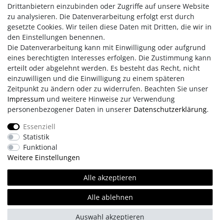
zu Abfärbungen bei Kontakt mit Haut, Textilien etc. kommen.
Drittanbietern einzubinden oder Zugriffe auf unsere Website
zu analysieren. Die Datenverarbeitung erfolgt erst durch
Der Artikel wird erst nach Bestelleingang für Sie gefertigt.
gesetzte Cookies. Wir teilen diese Daten mit Dritten, die wir in
Daher beträgt die Lieferzeit ca. 4-6 Wochen.
den Einstellungen benennen.
Die Datenverarbeitung kann mit Einwilligung oder aufgrund
eines berechtigten Interesses erfolgen. Die Zustimmung kann
erteilt oder abgelehnt werden. Es besteht das Recht, nicht
einzuwilligen und die Einwilligung zu einem späteren
Zeitpunkt zu ändern oder zu widerrufen. Beachten Sie unser
Impressum
und weitere Hinweise zur Verwendung
personenbezogener Daten in unserer
Daten­schutz­erklärung
.
Impressum
AGB
Daten­schutz­erklärung
Essenziell
Statistik
Retouren/Reklamationen
Erklärung zur Barrierefreiheit
Funktional
Weitere Einstellungen
Kontakt
Team
Alle akzeptieren
Alle ablehnen
© Copyright 2026 | Alle Rechte vorbehalten.
Auswahl akzeptieren