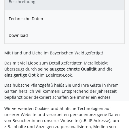
Beschreibung
Technische Daten
Download
Mit Hand und Liebe im Bayerischen Wald gefertigt!
Das mit viel Liebe zum Detail gefertigten Metallobjekt
überzeugt durch seine
ausgezeichnete Qualität
und die
einzigartige Optik
im Edelrost-Look.
Das hübsche Pflanzgefäß heißt Sie und Ihre Gäste in Ihrem
Garten herzlich Willkommen! Entsprechend der Jahreszeit
bepflanzt oder dekoriert schaffen Sie immer ein echtes
Highlight!
Wir verwenden Cookies und ähnliche Technologien auf
Hinweis
: Achten Sie darauf, die Dekoration nicht auf hellen
unserer Website und verarbeiten personenbezogene Daten
Pflastersteinen zu platzieren, da durch den natürlichen
von Besucher:innen unserer Webseite (z.B. IP-Adresse), um
Prozess die Echtrost-Patina abfärben könnte. Ebenso kann es
z.B. Inhalte und Anzeigen zu personalisieren, Medien von