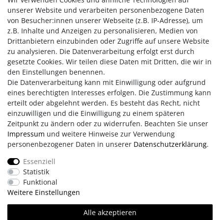
Anwendungszeit.
unserer Website und verarbeiten personenbezogene Daten
Die Wassernebel-Macher werden mit
reinem Wasser
von Besucher:innen unserer Webseite (z.B. IP-Adresse), um
betrieben. Wir empfehlen destilliertes Wasser zu verwenden,
z.B. Inhalte und Anzeigen zu personalisieren, Medien von
um zu verhindern, dass die Wassernebeldüsen ggf.
Drittanbietern einzubinden oder Zugriffe auf unsere Website
verkalken.
zu analysieren. Die Datenverarbeitung erfolgt erst durch
gesetzte Cookies. Wir teilen diese Daten mit Dritten, die wir in
den Einstellungen benennen.
Die Datenverarbeitung kann mit Einwilligung oder aufgrund
eines berechtigten Interesses erfolgen. Die Zustimmung kann
erteilt oder abgelehnt werden. Es besteht das Recht, nicht
einzuwilligen und die Einwilligung zu einem späteren
Zeitpunkt zu ändern oder zu widerrufen. Beachten Sie unser
Impressum
und weitere Hinweise zur Verwendung
personenbezogener Daten in unserer
Daten­schutz­erklärung
.
Impressum
AGB
Daten­schutz­erklärung
Essenziell
Statistik
Retouren/Reklamationen
Erklärung zur Barrierefreiheit
Funktional
Weitere Einstellungen
Kontakt
Team
Alle akzeptieren