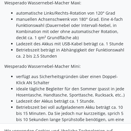
Wesperado Wassernebel-Macher Maxi:
automatische Links/Rechts-Rotation von 120° Grad
manuellen Achsenschwenk von 180° Grad. Eine 4-fach
Funktionswahl (Dauernebel oder Intervall-Nebel, in
Kombination mit oder ohne automatischer Rotation,
deckt ca. 1 qm² Grundfläche ab)
Ladezeit des Akkus mit USB-Kabel beträgt ca. 1 Stunde
Betriebszeit beträgt in Abhängigkeit der Funktionswahl
ca. 2 bis 2,5 Stunden
Wesperado Wassernebel-Macher Mini:
verfügt aus Sicherheitsgründen über einen Doppel-
Klick AN Schalter
ideale tägliche Begleiter für den Sommer (passt in jede
Hosentasche, Handtasche, Sporttasche, Rucksack, etc..)
Ladezeit der Akkus beträgt ca. 1 Stunde.
Betriebszeit bei voll aufgeladenem Akku beträgt ca. 10
bis 15 Minuten. Da Sie jedoch nur kurzzeitige, sprich 5
bis 10 Sekunden lange Sprühstoße benötigen, um eine
Wespe zu vertreiben haben Sie eine effektiv längere
Wir verwenden Cookies und ähnliche Technologien auf