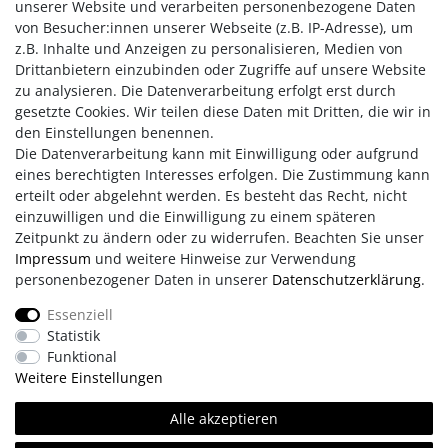
unserer Website und verarbeiten personenbezogene Daten
Begeisterungsfähig
von Besucher:innen unserer Webseite (z.B. IP-Adresse), um
Stolz
z.B. Inhalte und Anzeigen zu personalisieren, Medien von
Optimistisch
Drittanbietern einzubinden oder Zugriffe auf unsere Website
Extrovertiert
zu analysieren. Die Datenverarbeitung erfolgt erst durch
Gesellig
gesetzte Cookies. Wir teilen diese Daten mit Dritten, die wir in
Schöpferisch
den Einstellungen benennen.
Die Datenverarbeitung kann mit Einwilligung oder aufgrund
eines berechtigten Interesses erfolgen. Die Zustimmung kann
erteilt oder abgelehnt werden. Es besteht das Recht, nicht
einzuwilligen und die Einwilligung zu einem späteren
Zeitpunkt zu ändern oder zu widerrufen. Beachten Sie unser
Impressum
und weitere Hinweise zur Verwendung
personenbezogener Daten in unserer
Daten­schutz­erklärung
.
Impressum
AGB
Daten­schutz­erklärung
Essenziell
Statistik
Retouren/Reklamationen
Erklärung zur Barrierefreiheit
Funktional
Weitere Einstellungen
Kontakt
Team
Alle akzeptieren