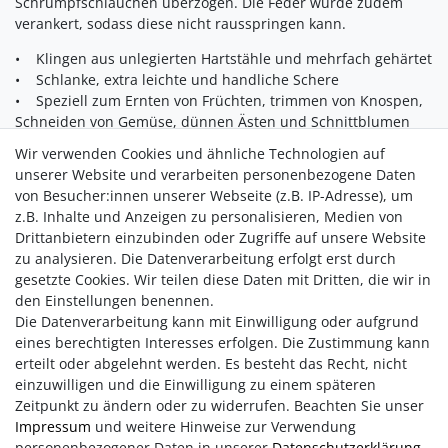
Schrumpfschläuchen überzogen. Die Feder wurde zudem
verankert, sodass diese nicht rausspringen kann.
• Klingen aus unlegierten Hartstähle und mehrfach gehärtet
• Schlanke, extra leichte und handliche Schere
• Speziell zum Ernten von Früchten, trimmen von Knospen,
Schneiden von Gemüse, dünnen Ästen und Schnittblumen
geeignet
Wir verwenden Cookies und ähnliche Technologien auf
• Dünner Blumendraht und andere Bindematerialien lassen
unserer Website und verarbeiten personenbezogene Daten
sich problemlos schneiden
von Besucher:innen unserer Webseite (z.B. IP-Adresse), um
• Ideal für kleine Hände
z.B. Inhalte und Anzeigen zu personalisieren, Medien von
• Praktischer Verschluss mit einfacher Handhabung
Drittanbietern einzubinden oder Zugriffe auf unsere Website
• Ermüdungsfreies und bequemes arbeiten durch PVC-
zu analysieren. Die Datenverarbeitung erfolgt erst durch
ummantelte Kälteschutzgriffe
gesetzte Cookies. Wir teilen diese Daten mit Dritten, die wir in
• 5 Jahre Garantie (außer Verschleißteile)
den Einstellungen benennen.
Die Datenverarbeitung kann mit Einwilligung oder aufgrund
eines berechtigten Interesses erfolgen. Die Zustimmung kann
erteilt oder abgelehnt werden. Es besteht das Recht, nicht
einzuwilligen und die Einwilligung zu einem späteren
Zeitpunkt zu ändern oder zu widerrufen. Beachten Sie unser
Impressum
und weitere Hinweise zur Verwendung
personenbezogener Daten in unserer
Daten­schutz­erklärung
.