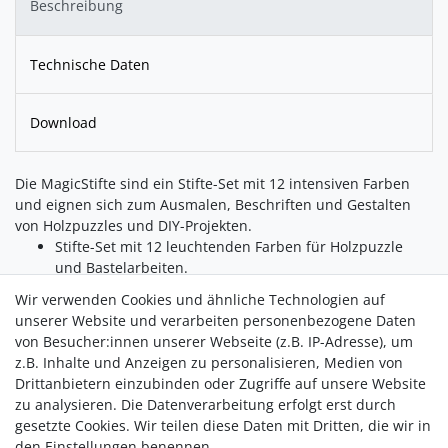
Beschreibung
Technische Daten
Download
Die MagicStifte sind ein Stifte-Set mit 12 intensiven Farben
und eignen sich zum Ausmalen, Beschriften und Gestalten
von Holzpuzzles und DIY-Projekten.
Stifte-Set mit 12 leuchtenden Farben für Holzpuzzle
und Bastelarbeiten.
Geeignet zum Ausmalen von Details, zum Beschriften
Wir verwenden Cookies und ähnliche Technologien auf
(z. B. Namen) und für individuelle Gestaltung.
unserer Website und verarbeiten personenbezogene Daten
Von uns getestet: saubere Linien ohne Verlaufen oder
von Besucher:innen unserer Webseite (z.B. IP-Adresse), um
Ausfransen.
z.B. Inhalte und Anzeigen zu personalisieren, Medien von
Gute Deckkraft und zuverlässige Haftung auf
Drittanbietern einzubinden oder Zugriffe auf unsere Website
Holzoberflächen.
zu analysieren. Die Datenverarbeitung erfolgt erst durch
Eignet sich für den Einsatz allein, mit Kindern oder als
gesetzte Cookies. Wir teilen diese Daten mit Dritten, die wir in
Ergänzung für personalisierte Geschenke.
den Einstellungen benennen.