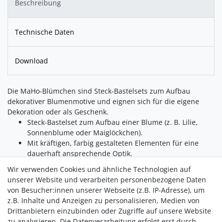
Beschreibung
Technische Daten
Download
Die MaHo-Blümchen sind Steck-Bastelsets zum Aufbau
dekorativer Blumenmotive und eignen sich für die eigene
Dekoration oder als Geschenk.
Steck-Bastelset zum Aufbau einer Blume (z. B. Lilie,
Sonnenblume oder Maiglöckchen).
Mit kräftigen, farbig gestalteten Elementen für eine
dauerhaft ansprechende Optik.
Stabiler Holzrahmen sorgt für festen Halt und ein
Wir verwenden Cookies und ähnliche Technologien auf
sauberes, hochwertiges Bastelergebnis.
unserer Website und verarbeiten personenbezogene Daten
Wird ohne Klebstoff aufgebaut – auspacken,
von Besucher:innen unserer Webseite (z.B. IP-Adresse), um
zusammenstecken und fertig.
z.B. Inhalte und Anzeigen zu personalisieren, Medien von
Geeignet als Dekoration für Tisch oder Fensterbank
Drittanbietern einzubinden oder Zugriffe auf unsere Website
sowie als Geschenkidee.
zu analysieren. Die Datenverarbeitung erfolgt erst durch