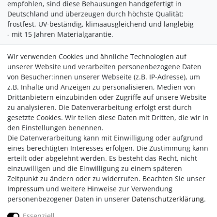
empfohlen, sind diese Behausungen handgefertigt in
Deutschland und überzeugen durch höchste Qualität:
frostfest, UV-beständig, klimaausgleichend und langlebig
- mit 15 Jahren Materialgarantie.
Ein Ohrwurmhaus bietet Platz für bis zu 100 Tiere und lässt
Wir verwenden Cookies und ähnliche Technologien auf
sich ganz einfach bodennah oder auf einem Holzstab im Beet
unserer Website und verarbeiten personenbezogene Daten
platzieren. Reinigung? Nicht nötig - die Natur erledigt das
von Besucher:innen unserer Webseite (z.B. IP-Adresse), um
selbst. Mit dem 3er-Set Ohrwurmhäusern fördern Sie die
z.B. Inhalte und Anzeigen zu personalisieren, Medien von
Artenvielfalt, schützen Ihre Pflanzen - und erleben, wie
Drittanbietern einzubinden oder Zugriffe auf unsere Website
lebendig und harmonisch ein Garten mit natürlichen Helfern
zu analysieren. Die Datenverarbeitung erfolgt erst durch
sein kann. Biologischer Pflanzenschutz in seiner schönsten
gesetzte Cookies. Wir teilen diese Daten mit Dritten, die wir in
Form.
den Einstellungen benennen.
Die Datenverarbeitung kann mit Einwilligung oder aufgrund
eines berechtigten Interesses erfolgen. Die Zustimmung kann
erteilt oder abgelehnt werden. Es besteht das Recht, nicht
einzuwilligen und die Einwilligung zu einem späteren
Zeitpunkt zu ändern oder zu widerrufen. Beachten Sie unser
Impressum
und weitere Hinweise zur Verwendung
personenbezogener Daten in unserer
Daten­schutz­erklärung
.
Impressum
AGB
Daten­schutz­erklärung
Essenziell