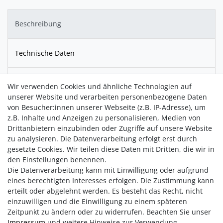
Beschreibung
Technische Daten
Download
Wir verwenden Cookies und ähnliche Technologien auf
unserer Website und verarbeiten personenbezogene Daten
von Besucher:innen unserer Webseite (z.B. IP-Adresse), um
Die gefalteten Strukturen schenken dem Silber eine
z.B. Inhalte und Anzeigen zu personalisieren, Medien von
lebendige Oberfläche - mal ruhig, mal voller Bewegung - und
Drittanbietern einzubinden oder Zugriffe auf unsere Website
der facettierte blaue Topas setzt dazu einen klaren
zu analysieren. Die Datenverarbeitung erfolgt erst durch
Farbakzent, der an helles Wasser und weiten Himmel
gesetzte Cookies. Wir teilen diese Daten mit Dritten, die wir in
erinnert.
den Einstellungen benennen.
Die Datenverarbeitung kann mit Einwilligung oder aufgrund
eines berechtigten Interesses erfolgen. Die Zustimmung kann
erteilt oder abgelehnt werden. Es besteht das Recht, nicht
einzuwilligen und die Einwilligung zu einem späteren
Zeitpunkt zu ändern oder zu widerrufen. Beachten Sie unser
Impressum
und weitere Hinweise zur Verwendung