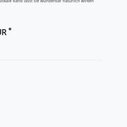
stikale Rand lässt sie wunderbar natürlich wirken
*
UR