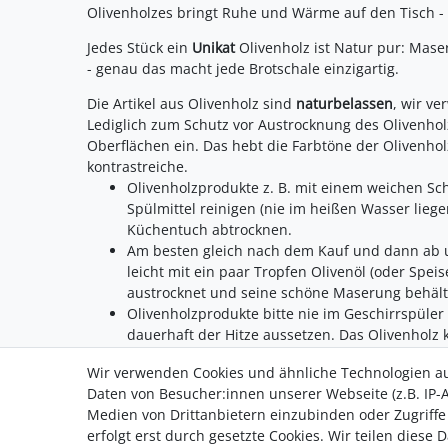
Olivenholzes bringt Ruhe und Wärme auf den Tisch - 
Jedes Stück ein
Unikat
Olivenholz ist Natur pur: Ma
- genau das macht jede Brotschale einzigartig.
Die Artikel aus Olivenholz sind
naturbelassen
, wir v
Lediglich zum Schutz vor Austrocknung des Olivenholz
Oberflächen ein. Das hebt die Farbtöne der Olivenho
kontrastreiche.
Olivenholzprodukte z. B. mit einem weichen 
Spülmittel reinigen (nie im heißen Wasser lieg
Küchentuch abtrocknen.
Am besten gleich nach dem Kauf und dann ab u
leicht mit ein paar Tropfen Olivenöl (oder Speis
austrocknet und seine schöne Maserung behält
Olivenholzprodukte bitte nie im Geschirrspüler
dauerhaft der Hitze aussetzen. Das Olivenholz
Wir verwenden Cookies und ähnliche Technologien a
Daten von Besucher:innen unserer Webseite (z.B. IP-A
Medien von Drittanbietern einzubinden oder Zugriffe
erfolgt erst durch gesetzte Cookies. Wir teilen diese 