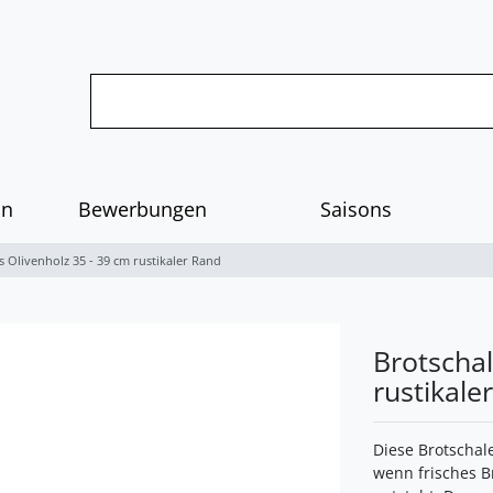
on
Bewerbungen
Saisons
s Olivenholz 35 - 39 cm rustikaler Rand
Brotschal
rustikale
Diese Brotschal
wenn frisches B