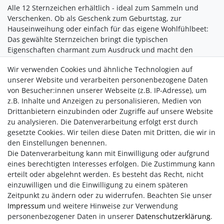
Alle 12 Sternzeichen erhältlich - ideal zum Sammeln und
Verschenken. Ob als Geschenk zum Geburtstag, zur
Hauseinweihung oder einfach für das eigene Wohlfühlbeet:
Das gewählte Sternzeichen bringt die typischen
Eigenschaften charmant zum Ausdruck und macht den
Garten ein Stück individueller.
Wir verwenden Cookies und ähnliche Technologien auf
Hinweis
: Achten Sie darauf, die Dekoration nicht auf hellen
unserer Website und verarbeiten personenbezogene Daten
Pflastersteinen zu platzieren, da durch den natürlichen
von Besucher:innen unserer Webseite (z.B. IP-Adresse), um
Prozess die Echtrost-Patina abfärben könnte. Ebenso kann es
z.B. Inhalte und Anzeigen zu personalisieren, Medien von
zu Abfärbungen bei Kontakt mit Haut, Textilien etc. kommen.
Drittanbietern einzubinden oder Zugriffe auf unsere Website
zu analysieren. Die Datenverarbeitung erfolgt erst durch
Der Artikel wird erst nach Bestelleingang für Sie gefertigt.
gesetzte Cookies. Wir teilen diese Daten mit Dritten, die wir in
Daher beträgt die Lieferzeit ca. 4-6 Wochen.
den Einstellungen benennen.
Die Datenverarbeitung kann mit Einwilligung oder aufgrund
eines berechtigten Interesses erfolgen. Die Zustimmung kann
erteilt oder abgelehnt werden. Es besteht das Recht, nicht
einzuwilligen und die Einwilligung zu einem späteren
Zeitpunkt zu ändern oder zu widerrufen. Beachten Sie unser
Impressum
und weitere Hinweise zur Verwendung
personenbezogener Daten in unserer
Daten­schutz­erklärung
.
Impressum
AGB
Daten­schutz­erklärung