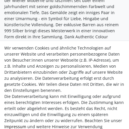
der Wiener Moderne und fasziniert seit über einem
Jahrhundert mit seiner goldschimmernden Farbwelt und
emotionalen Tiefe. Das Gemälde zeigt ein inniges Paar in
einer Umarmung - ein Symbol für Liebe, Hingabe und
künstlerische Vollendung. Der exklusive Barren aus reinem
999 Silber bringt dieses Meisterwerk in einer innovativen
Form direkt in Ihre Sammlung. Dank Authentic Colour
Application und modernster Monolux Engraving-Technologie
Wir verwenden Cookies und ähnliche Technologien auf
kommen Farben, Texturen und Strukturen besonders
unserer Website und verarbeiten personenbezogene Daten
eindrucksvoll zur Geltung.
von Besucher:innen unserer Webseite (z.B. IP-Adresse), um
Die Kollektion ist streng limitiert auf lediglich 3.000
z.B. Inhalte und Anzeigen zu personalisieren, Medien von
Exemplare.
Drittanbietern einzubinden oder Zugriffe auf unsere Website
zu analysieren. Die Datenverarbeitung erfolgt erst durch
Warten Sie nicht länger und verwandeln Sie Ihr Zuhause in
gesetzte Cookies. Wir teilen diese Daten mit Dritten, die wir in
eine Galerie der Meisterwerke!
den Einstellungen benennen.
Die Datenverarbeitung kann mit Einwilligung oder aufgrund
eines berechtigten Interesses erfolgen. Die Zustimmung kann
erteilt oder abgelehnt werden. Es besteht das Recht, nicht
einzuwilligen und die Einwilligung zu einem späteren
Zeitpunkt zu ändern oder zu widerrufen. Beachten Sie unser
Impressum
und weitere Hinweise zur Verwendung