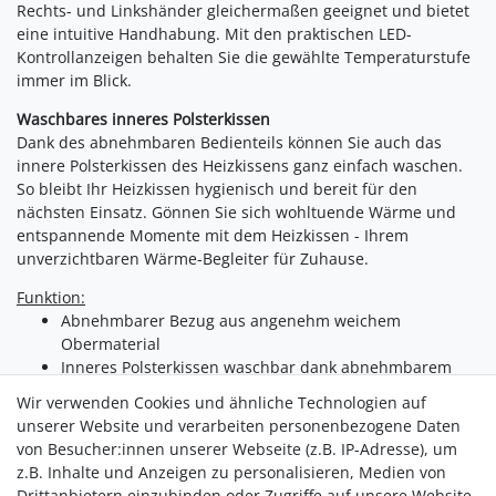
Rechts- und Linkshänder gleichermaßen geeignet und bietet
eine intuitive Handhabung. Mit den praktischen LED-
Kontrollanzeigen behalten Sie die gewählte Temperaturstufe
immer im Blick.
Waschbares inneres Polsterkissen
Dank des abnehmbaren Bedienteils können Sie auch das
innere Polsterkissen des Heizkissens ganz einfach waschen.
So bleibt Ihr Heizkissen hygienisch und bereit für den
nächsten Einsatz. Gönnen Sie sich wohltuende Wärme und
entspannende Momente mit dem Heizkissen - Ihrem
unverzichtbaren Wärme-Begleiter für Zuhause.
Funktion:
Abnehmbarer Bezug aus angenehm weichem
Obermaterial
Inneres Polsterkissen waschbar dank abnehmbarem
Bedienteil
Wir verwenden Cookies und ähnliche Technologien auf
Schnelles Aufwärmen mit 100 Watt
unserer Website und verarbeiten personenbezogene Daten
4 Temperaturstufen
von Besucher:innen unserer Webseite (z.B. IP-Adresse), um
Sicherheitssystem mit Überhitzungsschutz
z.B. Inhalte und Anzeigen zu personalisieren, Medien von
Automatische Abschaltung nach 90 Minuten
Drittanbietern einzubinden oder Zugriffe auf unsere Website