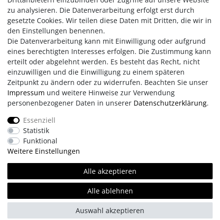
Ergonomisches Bedienelement mit beidseitiger LED-
zu analysieren. Die Datenverarbeitung erfolgt erst durch
Kontrollanzeige für Rechts- und Linkshänder
gesetzte Cookies. Wir teilen diese Daten mit Dritten, die wir in
Bezug maschinenwaschbar bei 30°C
den Einstellungen benennen.
Die Datenverarbeitung kann mit Einwilligung oder aufgrund
eines berechtigten Interesses erfolgen. Die Zustimmung kann
erteilt oder abgelehnt werden. Es besteht das Recht, nicht
einzuwilligen und die Einwilligung zu einem späteren
Zeitpunkt zu ändern oder zu widerrufen. Beachten Sie unser
Impressum
und weitere Hinweise zur Verwendung
personenbezogener Daten in unserer
Daten­schutz­erklärung
.
Impressum
AGB
Daten­schutz­erklärung
Essenziell
Statistik
Retouren/Reklamationen
Erklärung zur Barrierefreiheit
Funktional
Weitere Einstellungen
Kontakt
Team
Alle akzeptieren
Alle ablehnen
© Copyright 2026 | Alle Rechte vorbehalten.
Auswahl akzeptieren