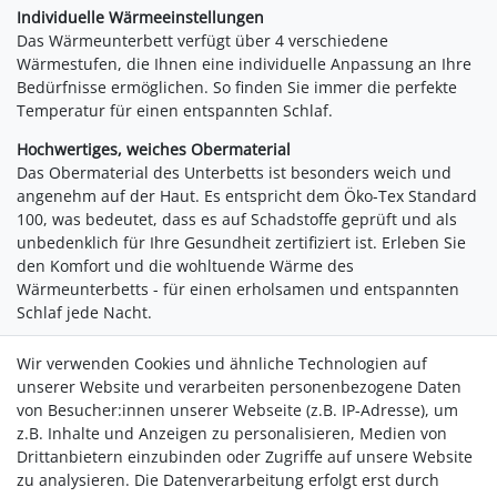
Individuelle Wärmeeinstellungen
Das Wärmeunterbett verfügt über 4 verschiedene
Wärmestufen, die Ihnen eine individuelle Anpassung an Ihre
Bedürfnisse ermöglichen. So finden Sie immer die perfekte
Temperatur für einen entspannten Schlaf.
Hochwertiges, weiches Obermaterial
Das Obermaterial des Unterbetts ist besonders weich und
angenehm auf der Haut. Es entspricht dem Öko-Tex Standard
100, was bedeutet, dass es auf Schadstoffe geprüft und als
unbedenklich für Ihre Gesundheit zertifiziert ist. Erleben Sie
den Komfort und die wohltuende Wärme des
Wärmeunterbetts - für einen erholsamen und entspannten
Schlaf jede Nacht.
Funktion:
Wir verwenden Cookies und ähnliche Technologien auf
Sicherheitssystem mit Überhitzungsschutz
unserer Website und verarbeiten personenbezogene Daten
Waschbar dank abnehmbarem Controller
von Besucher:innen unserer Webseite (z.B. IP-Adresse), um
Angenehm weiches Obermaterial
z.B. Inhalte und Anzeigen zu personalisieren, Medien von
4 Termperaturstufen
Drittanbietern einzubinden oder Zugriffe auf unsere Website
Praktisches Bedienelement
zu analysieren. Die Datenverarbeitung erfolgt erst durch
Automatische Abschaltung nach 180 Minuten