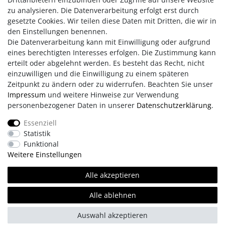
Brotzeit Gewürz 30g
zu analysieren. Die Datenverarbeitung erfolgt erst durch
Bier Balsam 100 ml
gesetzte Cookies. Wir teilen diese Daten mit Dritten, die wir in
Kräutersalz 40g
den Einstellungen benennen.
Die Datenverarbeitung kann mit Einwilligung oder aufgrund
eines berechtigten Interesses erfolgen. Die Zustimmung kann
erteilt oder abgelehnt werden. Es besteht das Recht, nicht
einzuwilligen und die Einwilligung zu einem späteren
Zeitpunkt zu ändern oder zu widerrufen. Beachten Sie unser
Impressum
und weitere Hinweise zur Verwendung
personenbezogener Daten in unserer
Daten­schutz­erklärung
.
Impressum
AGB
Daten­schutz­erklärung
Essenziell
Statistik
Retouren/Reklamationen
Erklärung zur Barrierefreiheit
Funktional
Weitere Einstellungen
Kontakt
Team
Alle akzeptieren
Alle ablehnen
© Copyright 2026 | Alle Rechte vorbehalten.
Auswahl akzeptieren