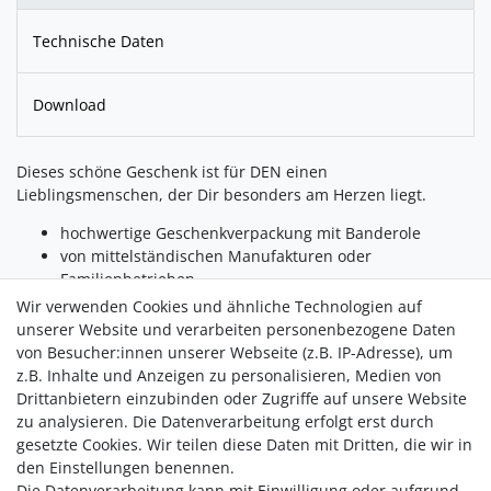
Technische Daten
Download
Dieses schöne Geschenk ist für DEN einen
Lieblingsmenschen, der Dir besonders am Herzen liegt.
hochwertige Geschenkverpackung mit Banderole
von mittelständischen Manufakturen oder
Familienbetrieben
mit Hand und Herz abgefüllt und verpackt
Wir verwenden Cookies und ähnliche Technologien auf
unserer Website und verarbeiten personenbezogene Daten
Inhalt:
von Besucher:innen unserer Webseite (z.B. IP-Adresse), um
Café de Paris - Dip 30g
z.B. Inhalte und Anzeigen zu personalisieren, Medien von
Erdbeer-Dinkel Herzen 70g
Drittanbietern einzubinden oder Zugriffe auf unsere Website
Nasch Herzen 70g
zu analysieren. Die Datenverarbeitung erfolgt erst durch
Blaubeer-Cassis S
gesetzte Cookies. Wir teilen diese Daten mit Dritten, die wir in
Granatapfel Balsam 40ml
den Einstellungen benennen.
Die Datenverarbeitung kann mit Einwilligung oder aufgrund