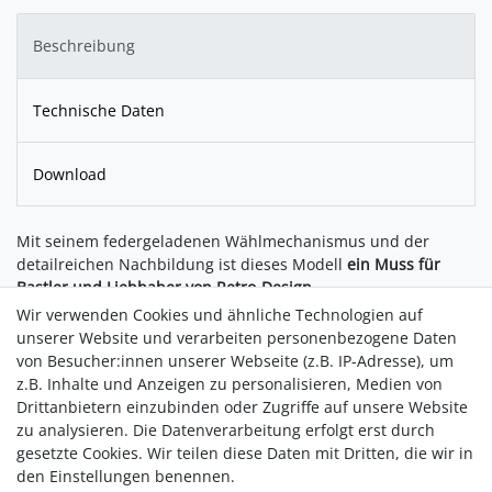
Beschreibung
Technische Daten
Download
Mit seinem federgeladenen Wählmechanismus und der
detailreichen Nachbildung ist dieses Modell
ein Muss für
Bastler und Liebhaber von Retro-Design.
Wir verwenden Cookies und ähnliche Technologien auf
Highlights:
unserer Website und verarbeiten personenbezogene Daten
Mechanisches Retro-Telefon - mit
funktionsfähigem
von Besucher:innen unserer Webseite (z.B. IP-Adresse), um
Wählmechanismus
z.B. Inhalte und Anzeigen zu personalisieren, Medien von
Geheime Box - Verstecktes Fach, das durch eine
Drittanbietern einzubinden oder Zugriffe auf unsere Website
geheime Kombination
geöffnet wird
zu analysieren. Die Datenverarbeitung erfolgt erst durch
Hochwertige Materialien -
Kein Klebstoff nötig
gesetzte Cookies. Wir teilen diese Daten mit Dritten, die wir in
Einfacher Aufbau -
Perfekt für DIY-Fans
den Einstellungen benennen.