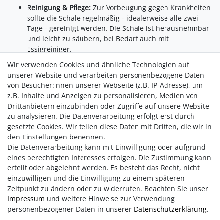
Reinigung & Pflege:
Zur Vorbeugung gegen Krankheiten
sollte die Schale regelmäßig - idealerweise alle zwei
Tage - gereinigt werden. Die Schale ist herausnehmbar
und leicht zu säubern, bei Bedarf auch mit
Essigreiniger.
Wir verwenden Cookies und ähnliche Technologien auf
unserer Website und verarbeiten personenbezogene Daten
Fazit:
Around ist mehr als ein Futterhaus- Es ist ein
elegantes,
von Besucher:innen unserer Webseite (z.B. IP-Adresse), um
langlebiges System
zur
ganzjährigen Vogelversorgung
. Sicher,
z.B. Inhalte und Anzeigen zu personalisieren, Medien von
durchdacht und hochwertig - ideal
für alle, die Vögel lieben
Drittanbietern einzubinden oder Zugriffe auf unsere Website
und ihnen ein
geschütztes Plätzchen
bieten möchten.
zu analysieren. Die Datenverarbeitung erfolgt erst durch
gesetzte Cookies. Wir teilen diese Daten mit Dritten, die wir in
den Einstellungen benennen.
Die Datenverarbeitung kann mit Einwilligung oder aufgrund
eines berechtigten Interesses erfolgen. Die Zustimmung kann
erteilt oder abgelehnt werden. Es besteht das Recht, nicht
einzuwilligen und die Einwilligung zu einem späteren
Zeitpunkt zu ändern oder zu widerrufen. Beachten Sie unser
Impressum
und weitere Hinweise zur Verwendung
personenbezogener Daten in unserer
Daten­schutz­erklärung
.
Impressum
AGB
Daten­schutz­erklärung