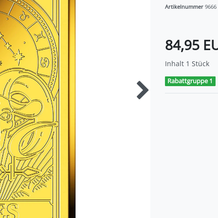
Artikelnummer
9666
84,95 E
Inhalt
1
Stück
Rabattgruppe 1