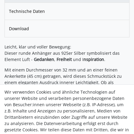
Technische Daten
Download
Leicht, klar und voller Bewegung:
Dieser runde Anhänger aus 925er Silber symbolisiert das
Element Luft -
Gedanken
,
Freiheit
und I
nspiration
.
Mit einem Durchmesser von 32 mm und an einer feinen
Ankerkette (45 cm) getragen, wird dieses Schmuckstück zu
einem eleganten Ausdruck innerer Leichtigkeit. Ob als
persönliches Zeichen für
Wandel
und
Offenheit
oder als
Wir verwenden Cookies und ähnliche Technologien auf
Geschenk für einen Menschen mit freiem Geist - dieser
unserer Website und verarbeiten personenbezogene Daten
Anhänger spricht ohne viele Worte. Vervollständigen Sie die
von Besucher:innen unserer Webseite (z.B. IP-Adresse), um
Elementserie mit den Symbolen für Wasser, Erde und
z.B. Inhalte und Anzeigen zu personalisieren, Medien von
Feuer jedes ein Stück Natur in Silber gefasst.
Drittanbietern einzubinden oder Zugriffe auf unsere Website
Für alle, die das Leben mit Leichtigkeit und Tiefe spüren.
zu analysieren. Die Datenverarbeitung erfolgt erst durch
gesetzte Cookies. Wir teilen diese Daten mit Dritten, die wir in
925er Silber Kettenlänge 42cm Durchmesser Anhänger 32mm