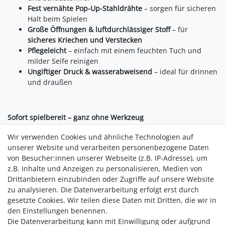
Fest vernähte Pop-Up-Stahldrähte
– sorgen für sicheren
Halt beim Spielen
Große Öffnungen & luftdurchlässiger Stoff
– für
sicheres Kriechen und Verstecken
Pflegeleicht
– einfach mit einem feuchten Tuch und
milder Seife reinigen
Ungiftiger Druck & wasserabweisend
– ideal für drinnen
und draußen
Sofort spielbereit – ganz ohne Werkzeug
Faltbares Pop-Up System
– in wenigen Sekunden
Wir verwenden Cookies und ähnliche Technologien auf
aufgebaut
unserer Website und verarbeiten personenbezogene Daten
Kompakt verstaubar
– ideal auch für unterwegs oder
von Besucher:innen unserer Webseite (z.B. IP-Adresse), um
bei wenig Stauraum
z.B. Inhalte und Anzeigen zu personalisieren, Medien von
Erweiterbar
– kann mit passendem
Spielzelt kombiniert
Drittanbietern einzubinden oder Zugriffe auf unsere Website
werden
zu analysieren. Die Datenverarbeitung erfolgt erst durch
gesetzte Cookies. Wir teilen diese Daten mit Dritten, die wir in
den Einstellungen benennen.
Die Datenverarbeitung kann mit Einwilligung oder aufgrund