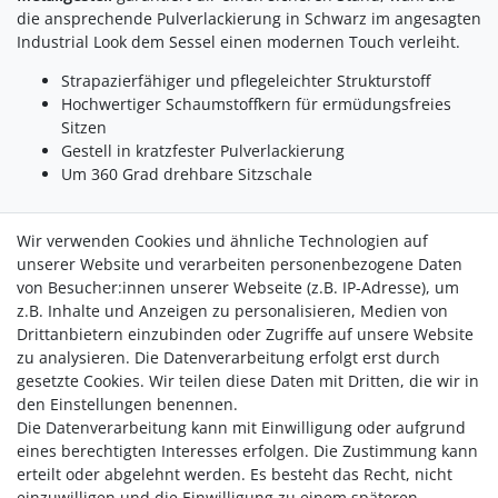
die ansprechende Pulverlackierung in Schwarz im angesagten
Industrial Look dem Sessel einen modernen Touch verleiht.
Strapazierfähiger und pflegeleichter Strukturstoff
Hochwertiger Schaumstoffkern für ermüdungsfreies
Sitzen
Gestell in kratzfester Pulverlackierung
Um 360 Grad drehbare Sitzschale
So passt er sowohl zu einem
urbanen
als auch zu einem
Wir verwenden Cookies und ähnliche Technologien auf
rustikalen Ambiente
perfekt
. Besonders praktisch ist der
unserer Website und verarbeiten personenbezogene Daten
drehbare Sitz, der dir ermöglicht, dich ganz bequem in jede
von Besucher:innen unserer Webseite (z.B. IP-Adresse), um
Richtung zu orientieren, ohne aufstehen zu müssen -
ideal
z.B. Inhalte und Anzeigen zu personalisieren, Medien von
für gesellige Abende mit Freunden und Familie.
Drittanbietern einzubinden oder Zugriffe auf unsere Website
zu analysieren. Die Datenverarbeitung erfolgt erst durch
Gönn dir den Diningsessel San Carlo in Light Brown und
gesetzte Cookies. Wir teilen diese Daten mit Dritten, die wir in
genieße stilvolles, komfortables Sitzen in deinem Zuhause!
den Einstellungen benennen.
Die Datenverarbeitung kann mit Einwilligung oder aufgrund
eines berechtigten Interesses erfolgen. Die Zustimmung kann
erteilt oder abgelehnt werden. Es besteht das Recht, nicht
einzuwilligen und die Einwilligung zu einem späteren