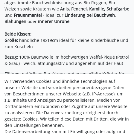
abgestimmte Bauchwohlmischung aus Bio-Roggen, Bio-
Weizen sowie Kräutern wie
Anis, Fenchel, Kamille, Schafgarbe
und
Frauenmantel
- ideal zur
Linderung bei Bauchweh
,
Blähungen
oder
innerer Unruhe
.
Beide Kissen:
Größe:
handliche 19x19cm ideal für kleine Kinderbäuche und
zum Kuscheln
Bezug:
100% Baumwolle im hochwertigen Waffel-Piqué (Petrol
& Grau) - weich, atmungsaktiv und angenehm auf der Haut
Füllung:
natürliche Bio-Körner und ausgewählte Kräuter für
sanfte, langanhaltende Wärme
Wir verwenden Cookies und ähnliche Technologien auf
unserer Website und verarbeiten personenbezogene Daten
Anwendung:
einfach in Mikrowelle oder Backofen erwärmen,
von Besucher:innen unserer Webseite (z.B. IP-Adresse), um
nicht waschbar Wiederverwendbar & langlebig für viele
z.B. Inhalte und Anzeigen zu personalisieren, Medien von
kleine Wohlfühl-Momente Ein liebevolles Set, das Ihr Kind in
Drittanbietern einzubinden oder Zugriffe auf unsere Website
Erkältungs- und Bauchwehzeiten warm, sicher und geborgen
zu analysieren. Die Datenverarbeitung erfolgt erst durch
begleitet.
gesetzte Cookies. Wir teilen diese Daten mit Dritten, die wir in
den Einstellungen benennen.
Die Datenverarbeitung kann mit Einwilligung oder aufgrund