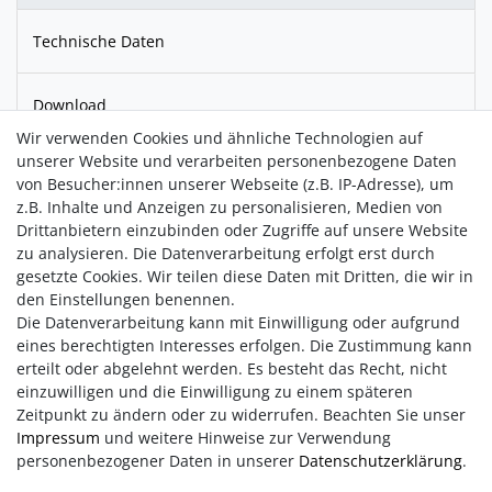
Technische Daten
Download
Wir verwenden Cookies und ähnliche Technologien auf
unserer Website und verarbeiten personenbezogene Daten
Dieses Armband ist ein unglaublicher Begleiter für Ihren
von Besucher:innen unserer Webseite (z.B. IP-Adresse), um
Alltag. Die leuchtenden
Edelsteine
, die das Armband
z.B. Inhalte und Anzeigen zu personalisieren, Medien von
schmücken, sind nicht nur reine Zierde. Jedem einzelne Stein
Drittanbietern einzubinden oder Zugriffe auf unsere Website
(ca. Ø 12 mm) wird nachgesagt, Einfluss auf Ihre Seele zu
zu analysieren. Die Datenverarbeitung erfolgt erst durch
nehmen und ist einem der sieben
Chakren
des Körpers
gesetzte Cookies. Wir teilen diese Daten mit Dritten, die wir in
zugeordnet.
den Einstellungen benennen.
Die Datenverarbeitung kann mit Einwilligung oder aufgrund
eines berechtigten Interesses erfolgen. Die Zustimmung kann
erteilt oder abgelehnt werden. Es besteht das Recht, nicht
einzuwilligen und die Einwilligung zu einem späteren
Zeitpunkt zu ändern oder zu widerrufen. Beachten Sie unser
Impressum
und weitere Hinweise zur Verwendung
personenbezogener Daten in unserer
Daten­schutz­erklärung
.
Impressum
AGB
Daten­schutz­erklärung