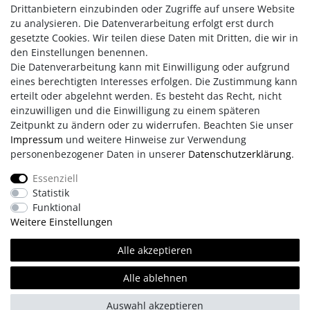
Akkuladefunktion
Drittanbietern einzubinden oder Zugriffe auf unsere Website
Batteriebetrieb DC 3 V 2 x UM-3/AA 1.5 V (Batterien
zu analysieren. Die Datenverarbeitung erfolgt erst durch
nicht inkl.)
gesetzte Cookies. Wir teilen diese Daten mit Dritten, die wir in
AC/DC Netzadapter
den Einstellungen benennen.
Die Datenverarbeitung kann mit Einwilligung oder aufgrund
eines berechtigten Interesses erfolgen. Die Zustimmung kann
erteilt oder abgelehnt werden. Es besteht das Recht, nicht
einzuwilligen und die Einwilligung zu einem späteren
Zeitpunkt zu ändern oder zu widerrufen. Beachten Sie unser
Impressum
und weitere Hinweise zur Verwendung
personenbezogener Daten in unserer
Daten­schutz­erklärung
.
Impressum
AGB
Daten­schutz­erklärung
Essenziell
Statistik
Retouren/Reklamationen
Erklärung zur Barrierefreiheit
Funktional
Weitere Einstellungen
Kontakt
Team
Alle akzeptieren
Alle ablehnen
© Copyright 2026 | Alle Rechte vorbehalten.
Auswahl akzeptieren