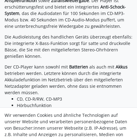
Anspielfunktion
sowie
Zufallswiedergabe
. Der Player ist
erschütterungsfest und bietet ein integriertes
Anti-Schock-
System
, das die Audiodaten für 100 Sekunden im CD-MP3-
Modus bzw. 40 Sekunden im CD-Audio-Modus puffert, um
eine unterbrechungsfreie Wiedergabe zu gewährleisten.
Die Audioleistung des handlichen Geräts überzeugt ebenfalls:
Die integrierte X-Bass-Funktion sorgt für satte und druckvolle
Bässe, die Sie mit den mitgelieferten Stereo-Ohrhörern
genießen können.
Der CD-Player kann sowohl mit
Batterien
als auch mit
Akkus
betrieben werden. Letztere können durch die integrierte
Akkuladefunktion im Netzbetrieb über den mitgelieferten
Netzadapter geladen werden, ohne dass sie entnommen
werden müssen.
CD, CD-R/RW, CD-MP3
Hörbuchfunktion
Anti-Schock Funktion CD (40 s) CD-MP3 (100 s)
Wir verwenden Cookies und ähnliche Technologien auf
CD Wiederhol-/Zufall-/Anspiel-/Programmierfunktion
unserer Website und verarbeiten personenbezogene Daten
X-Bass Funktion
von Besucher:innen unserer Webseite (z.B. IP-Adresse), um
Stereo Ohrhörer (inkl.)
z.B. Inhalte und Anzeigen zu personalisieren, Medien von