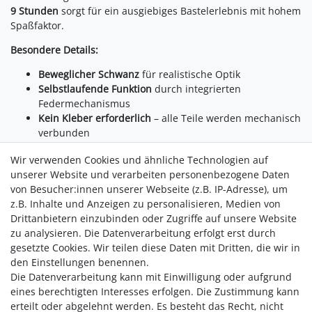
9 Stunden
sorgt für ein ausgiebiges Bastelerlebnis mit hohem
Spaßfaktor.
Besondere Details:
Beweglicher Schwanz
für realistische Optik
Selbstlaufende Funktion
durch integrierten
Federmechanismus
Kein Kleber erforderlich
– alle Teile werden mechanisch
verbunden
Naturbelassenes Holz
– stilvoll und dekorativ
Wir verwenden Cookies und ähnliche Technologien auf
Ob als liebevoll gestaltetes
Dekoobjekt
, unterhaltsames
unserer Website und verarbeiten personenbezogene Daten
Spielzeug
oder als besonderes Geschenk für Modellbau-
von Besucher:innen unserer Webseite (z.B. IP-Adresse), um
Liebhaber – diese mechanische Katze sorgt garantiert für
z.B. Inhalte und Anzeigen zu personalisieren, Medien von
Begeisterung. Ein faszinierendes Bauprojekt mit bewegender
Drittanbietern einzubinden oder Zugriffe auf unsere Website
Wirkung.
zu analysieren. Die Datenverarbeitung erfolgt erst durch
gesetzte Cookies. Wir teilen diese Daten mit Dritten, die wir in
den Einstellungen benennen.
Die Datenverarbeitung kann mit Einwilligung oder aufgrund
eines berechtigten Interesses erfolgen. Die Zustimmung kann
erteilt oder abgelehnt werden. Es besteht das Recht, nicht