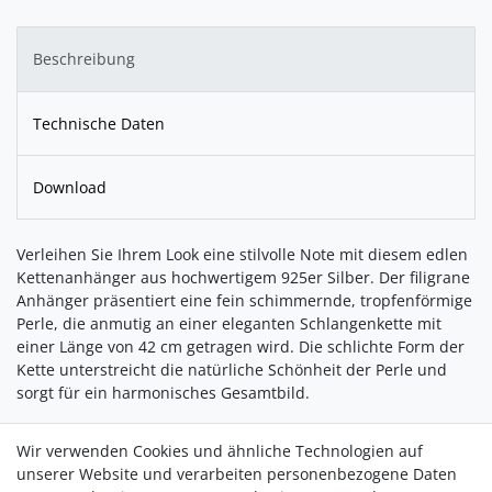
Beschreibung
Technische Daten
Download
Verleihen Sie Ihrem Look eine stilvolle Note mit diesem edlen
Kettenanhänger aus hochwertigem 925er Silber. Der filigrane
Anhänger präsentiert eine fein schimmernde, tropfenförmige
Perle, die anmutig an einer eleganten Schlangenkette mit
einer Länge von 42 cm getragen wird. Die schlichte Form der
Kette unterstreicht die natürliche Schönheit der Perle und
sorgt für ein harmonisches Gesamtbild.
Ob zu einem festlichen Anlass oder als dezenter Blickfang im
Wir verwenden Cookies und ähnliche Technologien auf
Alltag – dieses Schmuckstück vereint klassische Eleganz mit
unserer Website und verarbeiten personenbezogene Daten
moderner Zurückhaltung und lässt sich vielseitig