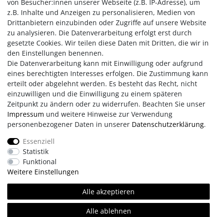
von Besucher:innen unserer Webseite (z.B. IP-Adresse), um
kombinieren.
z.B. Inhalte und Anzeigen zu personalisieren, Medien von
Ein perfektes Geschenk – oder ein stilvolles Accessoire für
Drittanbietern einzubinden oder Zugriffe auf unsere Website
Ihre eigene Schmucksammlung.
zu analysieren. Die Datenverarbeitung erfolgt erst durch
gesetzte Cookies. Wir teilen diese Daten mit Dritten, die wir in
den Einstellungen benennen.
Die Datenverarbeitung kann mit Einwilligung oder aufgrund
eines berechtigten Interesses erfolgen. Die Zustimmung kann
erteilt oder abgelehnt werden. Es besteht das Recht, nicht
einzuwilligen und die Einwilligung zu einem späteren
Zeitpunkt zu ändern oder zu widerrufen. Beachten Sie unser
Impressum
und weitere Hinweise zur Verwendung
personenbezogener Daten in unserer
Daten­schutz­erklärung
.
Impressum
AGB
Daten­schutz­erklärung
Essenziell
Statistik
Retouren/Reklamationen
Erklärung zur Barrierefreiheit
Funktional
Weitere Einstellungen
Kontakt
Team
Alle akzeptieren
Alle ablehnen
© Copyright 2026 | Alle Rechte vorbehalten.