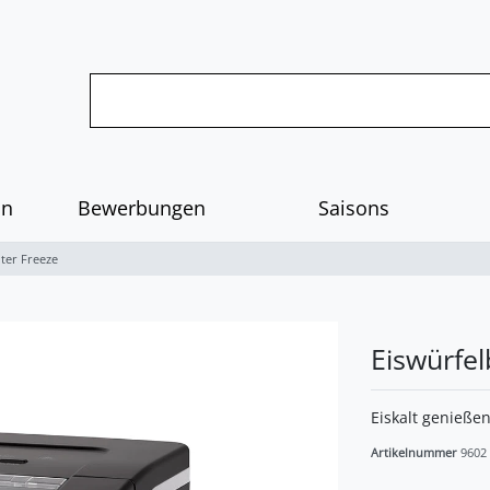
on
Bewerbungen
Saisons
iter Freeze
Eiswürfel
Eiskalt genieße
Artikelnummer
9602