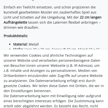
Einfach ein Teelicht einsetzen, und schon projizieren die
kunstvoll gearbeiteten Muster ein zauberhaftes Spiel aus
Licht und Schatten auf die Umgebung. Mit der
22 cm langen
Aufhängekette
lassen sich die Laternen flexibel anbringen –
drinnen wie draußen.
Produktdetails:
Material:
Metall
Maße:
Herz 20 x 20 cm, Sonne Ø 19 cm, Mond 18 x 15
cm
Wir verwenden Cookies und ähnliche Technologien auf
Geeignet für Teelichter
(nicht enthalten)
unserer Website und verarbeiten personenbezogene Daten
Für Innen- und Außenbereich geeignet
von Besucher:innen unserer Webseite (z.B. IP-Adresse), um
z.B. Inhalte und Anzeigen zu personalisieren, Medien von
Ein dekoratives Highlight für alle, die das Besondere lieben –
Drittanbietern einzubinden oder Zugriffe auf unsere Website
ideal als Geschenk oder für eigene Wohlfühlmomente im
zu analysieren. Die Datenverarbeitung erfolgt erst durch
Schein orientalischer Lichter.
gesetzte Cookies. Wir teilen diese Daten mit Dritten, die wir in
den Einstellungen benennen.
Die Datenverarbeitung kann mit Einwilligung oder aufgrund
eines berechtigten Interesses erfolgen. Die Zustimmung kann
erteilt oder abgelehnt werden. Es besteht das Recht, nicht