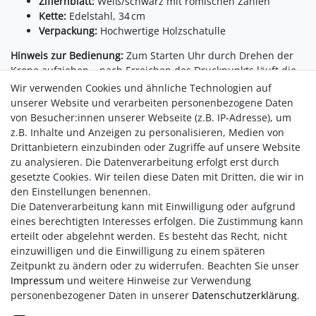
Ziffernblatt:
Weiß/schwarz mit römischen Zahlen
Kette:
Edelstahl, 34 cm
Verpackung:
Hochwertige Holzschatulle
Hinweis zur Bedienung:
Zum Starten Uhr durch Drehen der
Krone aufziehen – nach Erreichen des Druckpunkts läuft die
Uhr für ca. 24–36 Stunden.
Wir verwenden Cookies und ähnliche Technologien auf
unserer Website und verarbeiten personenbezogene Daten
Ein außergewöhnliches Accessoire mit Charakter –
die Skelett-
von Besucher:innen unserer Webseite (z.B. IP-Adresse), um
Taschenuhr „Mooreiche Schwarz“
steht für technische
z.B. Inhalte und Anzeigen zu personalisieren, Medien von
Finesse, historische Materialien und stilvolle Präsenz in
Drittanbietern einzubinden oder Zugriffe auf unsere Website
einem. Ideal für alle, die das Besondere schätzen.
zu analysieren. Die Datenverarbeitung erfolgt erst durch
gesetzte Cookies. Wir teilen diese Daten mit Dritten, die wir in
den Einstellungen benennen.
Die Datenverarbeitung kann mit Einwilligung oder aufgrund
eines berechtigten Interesses erfolgen. Die Zustimmung kann
erteilt oder abgelehnt werden. Es besteht das Recht, nicht
einzuwilligen und die Einwilligung zu einem späteren
Zeitpunkt zu ändern oder zu widerrufen. Beachten Sie unser
Impressum
und weitere Hinweise zur Verwendung
personenbezogener Daten in unserer
Daten­schutz­erklärung
.
Impressum
AGB
Daten­schutz­erklärung