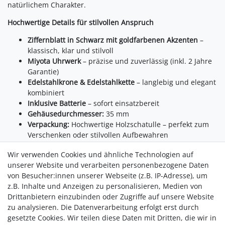
natürlichem Charakter.
Hochwertige Details für stilvollen Anspruch
Ziffernblatt in Schwarz mit goldfarbenen Akzenten
–
klassisch, klar und stilvoll
Miyota Uhrwerk
– präzise und zuverlässig (inkl. 2 Jahre
Garantie)
Edelstahlkrone & Edelstahlkette
– langlebig und elegant
kombiniert
Inklusive Batterie
– sofort einsatzbereit
Gehäusedurchmesser:
35 mm
Verpackung:
Hochwertige Holzschatulle – perfekt zum
Verschenken oder stilvollen Aufbewahren
Ein besonderes Geschenk für alle, die Natur und Design
Wir verwenden Cookies und ähnliche Technologien auf
lieben
unserer Website und verarbeiten personenbezogene Daten
von Besucher:innen unserer Webseite (z.B. IP-Adresse), um
Die
Taschenuhr Walnuss
ist mehr als ein Zeitmesser – sie ist
z.B. Inhalte und Anzeigen zu personalisieren, Medien von
ein Ausdruck von Stil, Natürlichkeit und Individualität. Ob als
Drittanbietern einzubinden oder Zugriffe auf unsere Website
Geschenk oder persönliches Lieblingsstück: Diese Uhr
zu analysieren. Die Datenverarbeitung erfolgt erst durch
begleitet ihre Trägerin oder ihren Träger mit stilvoller Präsenz
gesetzte Cookies. Wir teilen diese Daten mit Dritten, die wir in
durch jeden Moment.