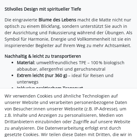
Stilvolles Design mit spiritueller Tiefe
Die eingravierte
Blume des Lebens
macht die Matte nicht nur
optisch zu einem Blickfang, sondern unterstützt Sie auch in
der Ausrichtung und Fokussierung während der Übungen. Als
Symbol für Harmonie, Energie und Vollkommenheit ist sie ein
inspirierender Begleiter auf Ihrem Weg zu mehr Achtsamkeit.
Nachhaltig & leicht zu transportieren
Material:
umweltfreundliches TPE – 100 % biologisch
abbaubar, allergenfrei und geruchsneutral
Extrem leicht (nur 360 g)
– ideal für Reisen und
unterwegs
Inklusive praktischem Tragegurt
Hinweis:
Nicht über längere Zeit direkter
Wir verwenden Cookies und ähnliche Technologien auf
Sonneneinstrahlung aussetzen
unserer Website und verarbeiten personenbezogene Daten
von Besucher:innen unserer Webseite (z.B. IP-Adresse), um
Motiv:
Eingravierte Blume des Lebens
z.B. Inhalte und Anzeigen zu personalisieren, Medien von
Drittanbietern einzubinden oder Zugriffe auf unsere Website
Eine Yogamatte für alle, die auf Qualität, Design und
zu analysieren. Die Datenverarbeitung erfolgt erst durch
Nachhaltigkeit setzen – mit einem starken Symbol für
gesetzte Cookies. Wir teilen diese Daten mit Dritten, die wir in