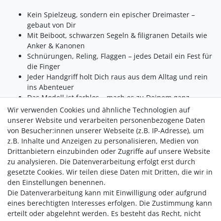
Kein Spielzeug, sondern ein epischer Dreimaster –
gebaut von Dir
Mit Beiboot, schwarzen Segeln & filigranen Details wie
Anker & Kanonen
Schnürungen, Reling, Flaggen – jedes Detail ein Fest für
die Finger
Jeder Handgriff holt Dich raus aus dem Alltag und rein
ins Abenteuer
Das Modell ist farblos – mach es zu Deinem ganz
persönlichen Unikat
Wir verwenden Cookies und ähnliche Technologien auf
Konzentration, Ruhe, Flow – und ein echter Stolz am
unserer Website und verarbeiten personenbezogene Daten
Ende
von Besucher:innen unserer Webseite (z.B. IP-Adresse), um
Ein Blickfang, der Geschichten erzählt – im Regal oder
z.B. Inhalte und Anzeigen zu personalisieren, Medien von
auf dem Schreibtisch
Drittanbietern einzubinden oder Zugriffe auf unsere Website
zu analysieren. Die Datenverarbeitung erfolgt erst durch
Ein Geschenk für Entdecker, Kreative & Liebhaber maritimer
gesetzte Cookies. Wir teilen diese Daten mit Dritten, die wir in
Meisterwerke
den Einstellungen benennen.
Die Datenverarbeitung kann mit Einwilligung oder aufgrund
eines berechtigten Interesses erfolgen. Die Zustimmung kann
erteilt oder abgelehnt werden. Es besteht das Recht, nicht