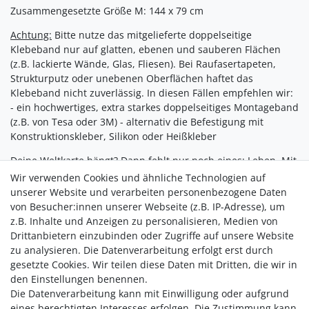
Zusammengesetzte Größe M: 144 x 79 cm
Achtung:
Bitte nutze das mitgelieferte doppelseitige
Klebeband nur auf glatten, ebenen und sauberen Flächen
(z.B. lackierte Wände, Glas, Fliesen). Bei Raufasertapeten,
Strukturputz oder unebenen Oberflächen haftet das
Klebeband nicht zuverlässig. In diesen Fällen empfehlen wir:
- ein hochwertiges, extra starkes doppelseitiges Montageband
(z.B. von Tesa oder 3M) - alternativ die Befestigung mit
Konstruktionskleber, Silikon oder Heißkleber
Deine Weltkarte hängt? Dann fehlt nur noch eines: Leben. Mit
unseren
Flaggen-Pins
bekommt Deine Weltkarte den letzten,
Wir verwenden Cookies und ähnliche Technologien auf
magischen Schliff. Markiere jedes Land, das Du bereist hast –
unserer Website und verarbeiten personenbezogene Daten
mit stolzer Hand und leuchtenden Augen. Jeder Pin ist ein
von Besucher:innen unserer Webseite (z.B. IP-Adresse), um
Moment. Ein Abenteuer. Ein Gesprächsstarter.
z.B. Inhalte und Anzeigen zu personalisieren, Medien von
Drittanbietern einzubinden oder Zugriffe auf unsere Website
Und das Beste: Es passt perfekt zum natürlichen Look unserer
zu analysieren. Die Datenverarbeitung erfolgt erst durch
Karten – farbenfroh, fein, bedeutungsvoll. Du bringst nicht
gesetzte Cookies. Wir teilen diese Daten mit Dritten, die wir in
nur Farbe ins Holz. Du bringst Deine Geschichte an die Wand.
den Einstellungen benennen.
Die Datenverarbeitung kann mit Einwilligung oder aufgrund
eines berechtigten Interesses erfolgen. Die Zustimmung kann